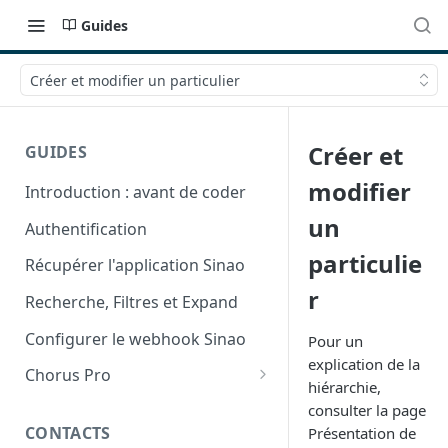
Guides
Créer et modifier un particulier
Créer et
GUIDES
modifier
Introduction : avant de coder
un
Authentification
particulie
Récupérer l'application Sinao
r
Recherche, Filtres et Expand
Configurer le webhook Sinao
Pour un
explication de la
Chorus Pro
hiérarchie,
Récupération du nom de
consulter la page
facturation
CONTACTS
Présentation de