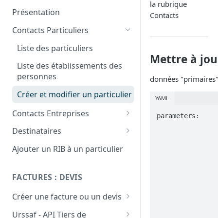
la rubrique
Upload de factures sur Chorus
Présentation
Contacts
Pro
Contacts Particuliers
Liste des particuliers
Mettre à jou
Liste des établissements des
personnes
données "primaires
Créer et modifier un particulier
YAML
Contacts Entreprises
parameters:

                - $ref: "#/components/parameters/appId"
Liste des entreprises
Destinataires
                - name: id
                  in: p
Liste des établissements des
Liste / recherche des
Ajouter un RIB à un particulier
                  description: "ID of a pe
entreprises
destinataires
                  required: 
                  sche
Créer et modifier une
Mettre à jour un contact
FACTURES : DEVIS
                      typ
entreprise
                - name: civility
Créer une facture ou un devis
                  in: qu
                  description: "Civility is the lastname 
Créer un client
Urssaf - API Tiers de
                  sche